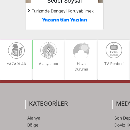
Sedef Soysal
Turizmde Dengeyi Koruyabilmek
Yazarın tüm Yazıları
Alanyaspor
Hava
TV Rehberi
YAZARLAR
Durumu
KATEGORİLER
MED
Alanya
Son Dep
Bölge
Döviz Ku