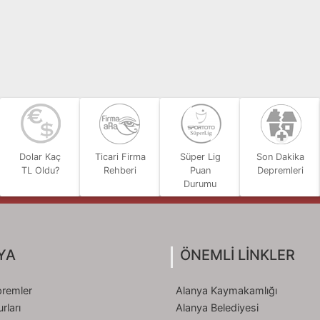
Dolar Kaç
Ticari Firma
Süper Lig
Son Dakika
TL Oldu?
Rehberi
Puan
Depremleri
Durumu
YA
ÖNEMLİ LİNKLER
remler
Alanya Kaymakamlığı
rları
Alanya Belediyesi