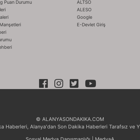
ig Puan Durumu
ALTSO
eri
ALESO
aleri
Google
Manşetleri
E-Devlet Giriş
eri
urumu
ehberi
r
© ALANYASONDAKIKA.COM
a Haberleri, Alanya'dan Son Dakika Haberleri Tarafsız ve 
Sosyal Medya Danışmanlığı | MedyaA