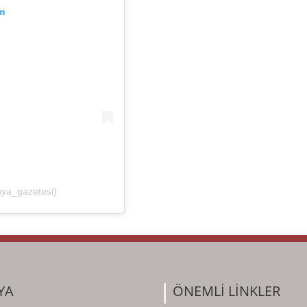
m
nya_gazetesi)
YA
ÖNEMLİ LİNKLER