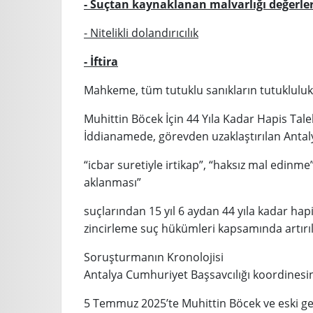
- Suçtan kaynaklanan malvarlığı değerle
- Nitelikli dolandırıcılık
- İftira
Mahkeme, tüm tutuklu sanıkların tutukluluk 
Muhittin Böcek İçin 44 Yıla Kadar Hapis Tale
İddianamede, görevden uzaklaştırılan Antal
“icbar suretiyle irtikap”, “haksız mal edinm
aklanması”
suçlarından 15 yıl 6 aydan 44 yıla kadar hapi
zincirleme suç hükümleri kapsamında artırıl
Soruşturmanın Kronolojisi
Antalya Cumhuriyet Başsavcılığı koordines
5 Temmuz 2025’te Muhittin Böcek ve eski geli