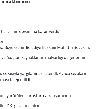
rinin aklanması
hallerinin devamına karar verdi.
bi
ya Büyükşehir Belediye Başkanı Muhittin Böcek’in,
e” ve “suçtan kaynaklanan malvarlığı değerlerinin
s cezasıyla yargılanması istendi. Ayrıca cezaların
ması talep edildi.
inde yürütülen soruşturma kapsamında;
ni Z.K. gözaltına alındı