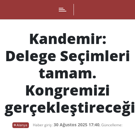
Kandemir:
Delege Seçimleri
tamam.
Kongremizi
gerçekleştireceği
30 Ağustos 2025 17:40
,
Alanya
Haber giriş:
Güncelleme: