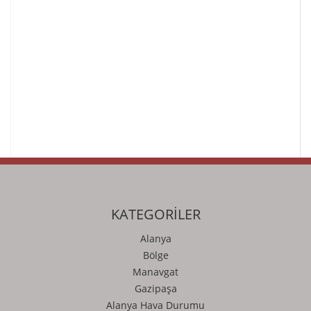
KATEGORİLER
Alanya
Bölge
Manavgat
Gazipaşa
Alanya Hava Durumu