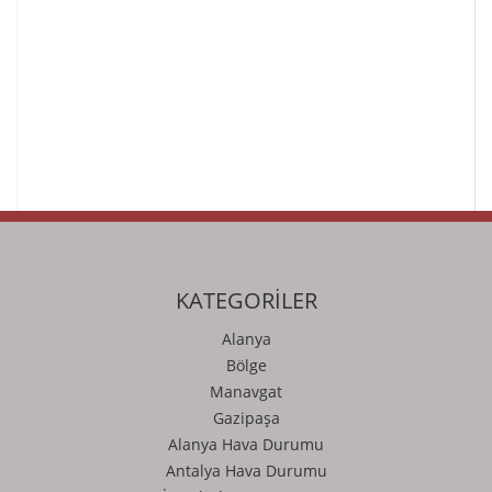
KATEGORİLER
Alanya
Bölge
Manavgat
Gazipaşa
Alanya Hava Durumu
Antalya Hava Durumu