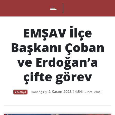
EMŞAV İlçe
Başkanı Çoban
ve Erdoğan’a
çifte görev
2 Kasım 2025 14:54
,
Alanya
Haber giriş:
Güncelleme: