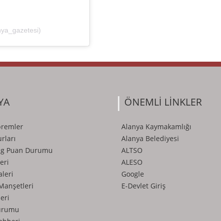
nya_gazetesi)
YA
ÖNEMLİ LİNKLER
premler
Alanya Kaymakamlığı
rları
Alanya Belediyesi
ig Puan Durumu
ALTSO
eri
ALESO
aleri
Google
Manşetleri
E-Devlet Giriş
eri
urumu