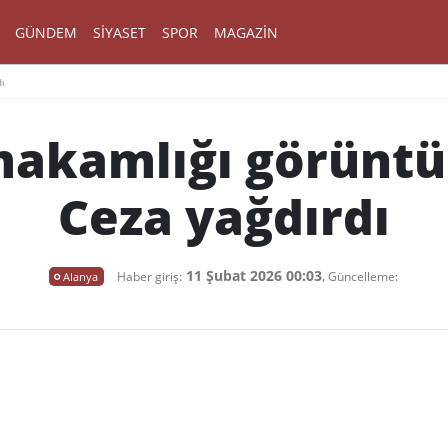
GÜNDEM
SIYASET
SPOR
MAGAZIN
dı
akamlığı görüntüle
Ceza yağdırdı
11 Şubat 2026 00:03
,
Alanya
Haber giriş:
Güncelleme: