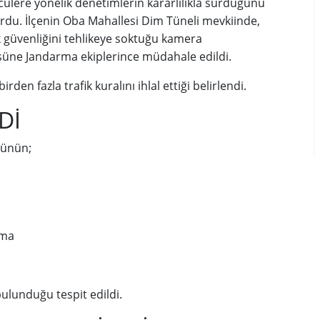
cülere yönelik denetimlerin kararlılıkla sürdüğünü
rdu. İlçenin Oba Mahallesi Dim Tüneli mevkiinde,
k güvenliğini tehlikeye soktuğu kamera
üsüne Jandarma ekiplerince müdahale edildi.
n fazla trafik kuralını ihlal ettiği belirlendi.
Dİ
cünün;
ama
bulunduğu tespit edildi.