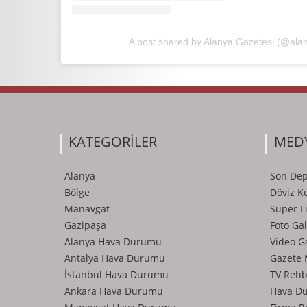
A post shared by Alanya Gazetesi (@ala
KATEGORİLER
MED
Alanya
Son De
Bölge
Döviz Ku
Manavgat
Süper L
Gazipaşa
Foto Gal
Alanya Hava Durumu
Video G
Antalya Hava Durumu
Gazete 
İstanbul Hava Durumu
TV Rehb
Ankara Hava Durumu
Hava D