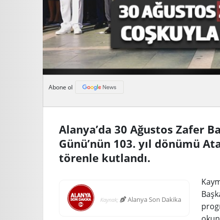
Abone ol
Alanya’da 30 Ağustos Zafer Ba
Günü’nün 103. yıl dönümü At
törenle kutlandı.
Kaym
Başk
Alanya Son Dakika
Kaynak;
prog
okun