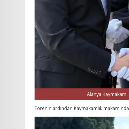
Alanya Kaymakamı Öz
Törenin ardından Kaymakamlık makamında te