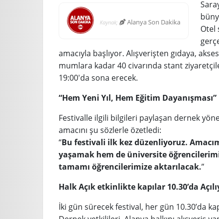
Sara
büny
Alanya Son Dakika
Kaynak;
Otel
gerçe
amacıyla başlıyor. Alışverişten gıdaya, akse
mumlara kadar 40 civarında stant ziyaretçile
19:00'da sona erecek.
“Hem Yeni Yıl, Hem Eğitim Dayanışması”
Festivalle ilgili bilgileri paylaşan dernek 
amacını şu sözlerle özetledi:
“
Bu festivali ilk kez düzenliyoruz. Amacı
yaşamak hem de üniversite öğrencilerimiz
tamamı öğrencilerimize aktarılacak.
”
Halk Açık etkinlikte kapılar 10.30’da Açılı
İki gün sürecek festival, her gün 10.30’da kap