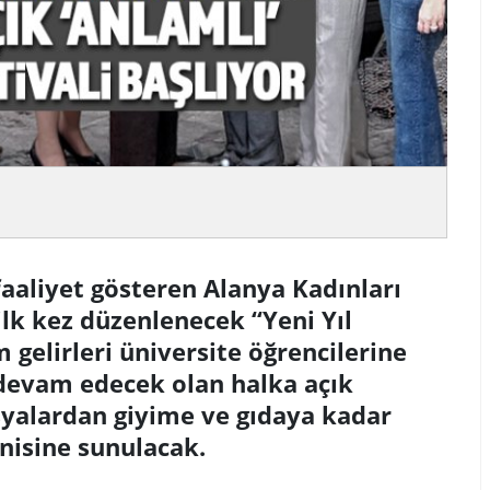
 faaliyet gösteren Alanya Kadınları
lk kez düzenlenecek “Yeni Yıl
m gelirleri üniversite öğrencilerine
 devam edecek olan halka açık
eşyalardan giyime ve gıdaya kadar
enisine sunulacak.