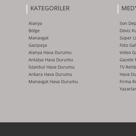
KATEGORİLER
MED
Alanya
Son De
Bölge
Döviz Ku
Manavgat
Süper L
Gazipaşa
Foto Gal
Alanya Hava Durumu
Video G
Antalya Hava Durumu
Gazete 
İstanbul Hava Durumu
TV Rehb
Ankara Hava Durumu
Hava D
Manavgat Hava Durumu
Firma R
Yazarla