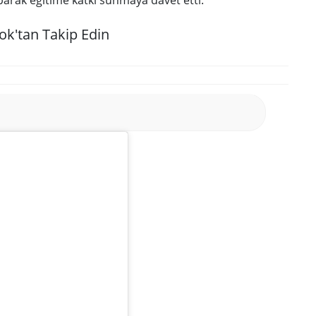
yaparak eğitime katkı sunmaya davet etti.
ok'tan Takip Edin