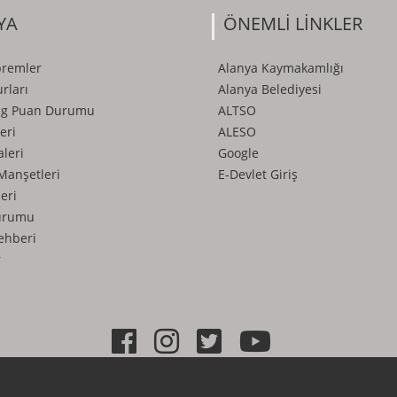
YA
ÖNEMLİ LİNKLER
premler
Alanya Kaymakamlığı
rları
Alanya Belediyesi
ig Puan Durumu
ALTSO
eri
ALESO
aleri
Google
Manşetleri
E-Devlet Giriş
eri
urumu
ehberi
r