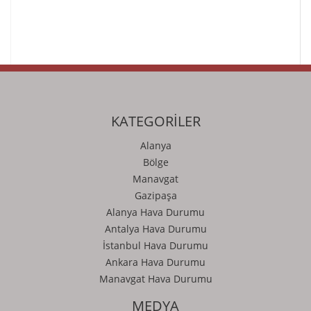
KATEGORİLER
Alanya
Bölge
Manavgat
Gazipaşa
Alanya Hava Durumu
Antalya Hava Durumu
İstanbul Hava Durumu
Ankara Hava Durumu
Manavgat Hava Durumu
MEDYA