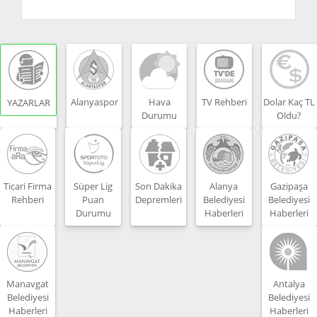
Alanyaspor
Hava
TV Rehberi
Dolar Kaç TL
YAZARLAR
Durumu
Oldu?
Ticari Firma
Süper Lig
Son Dakika
Alanya
Gazipaşa
Rehberi
Puan
Depremleri
Belediyesi
Belediyesi
Durumu
Haberleri
Haberleri
Manavgat
Antalya
Belediyesi
Belediyesi
Haberleri
Haberleri